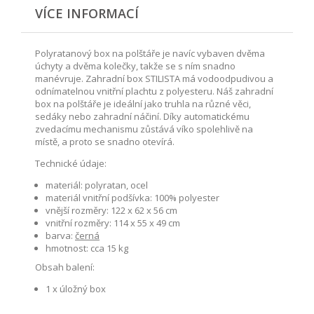
VÍCE INFORMACÍ
Polyratanový box na polštáře je navíc vybaven dvěma
úchyty a dvěma kolečky, takže se s ním snadno
manévruje. Zahradní box STILISTA má vodoodpudivou a
odnímatelnou vnitřní plachtu z polyesteru. Náš zahradní
box na polštáře je ideální jako truhla na různé věci,
sedáky nebo zahradní náčiní. Díky automatickému
zvedacímu mechanismu zůstává víko spolehlivě na
místě, a proto se snadno otevírá.
Technické údaje:
materiál: polyratan, ocel
materiál vnitřní podšívka: 100% polyester
vnější rozměry: 122 x 62 x 56 cm
vnitřní rozměry: 114 x 55 x 49 cm
barva:
černá
hmotnost: cca 15 kg
Obsah balení:
1 x úložný box