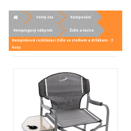
Volný čas
Kempování
Kempingový nábytek
Židle a lavice
Kempinková rozkládací židle se stolkem a držákem - 2
kusy