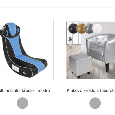
ltimediální křeslo - modré
Klubové křeslo s taburet