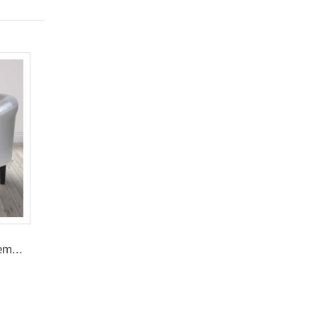
em...