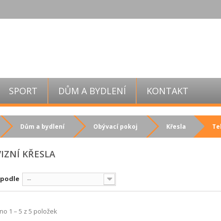
SPORT
DŮM A BYDLENÍ
KONTAKT
Dům a bydlení
Obývací pokoj
Křesla
Te
IZNÍ KŘESLA
 podle
--
o 1 – 5 z 5 položek