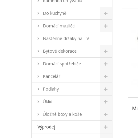
Kamenná umyvadla
Do kuchyně
Domácí mazlíčci
Nástěnné držáky na TV
Bytové dekorace
Domácí spotřebiče
Kancelář
Podlahy
Úklid
Mu
Úložné boxy a koše
Výprodej