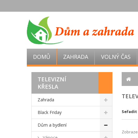
DOMŮ
ZAHRADA
VOLNÝ ČAS
TELEVIZNÍ
KŘESLA
TELEV
Zahrada
Seřadit
Black Friday
Dům a bydlení
Zobrazen
Vánoce