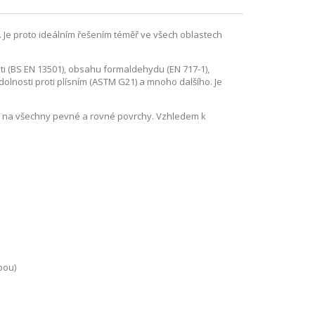
 Je proto ideálním řešením téměř ve všech oblastech
ti (BS EN 13501), obsahu formaldehydu (EN 717-1),
odolnosti proti plísním (ASTM G21) a mnoho dalšího. Je
.
em na všechny pevné a rovné povrchy. Vzhledem k
bou)