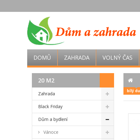
DOMŮ
ZAHRADA
VOLNÝ ČAS
20 M2
bílý d
Zahrada
Black Friday
Dům a bydlení
Vánoce