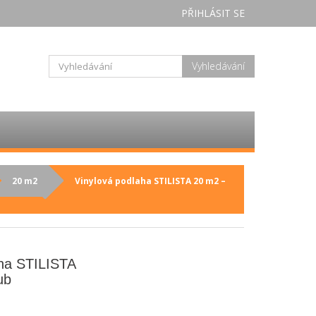
PŘIHLÁSIT SE
Vyhledávání
20 m2
Vinylová podlaha STILISTA 20 m2 –
aha STILISTA
ub