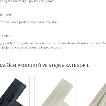
zká výška nástavby - pouze cca 2,0 mm
 balení:
m2 - vinylové podlahová prkna - bílý dub
ORNĚNÍ:
vný
vzhled fotografií se může mírně lišit, dle hardwaru Vašeho počítače. 
učujeme objednat jeden balík jako vzorek.
DALŠÍCH PRODUKTŮ VE STEJNÉ KATEGORII: