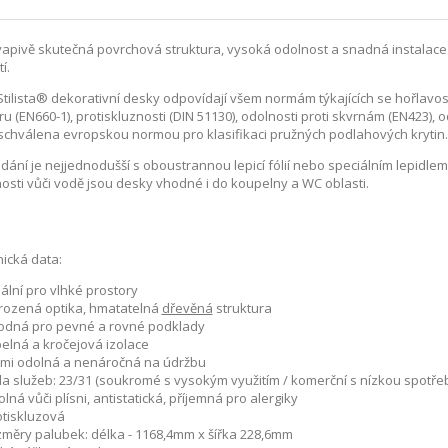
apivě skutečná povrchová struktura, vysoká odolnost a snadná instalace.
í.
Stilista® dekorativní desky odpovídají všem normám týkajících se hořlavos
u (EN660-1), protiskluznosti (DIN 51130), odolnosti proti skvrnám (EN423), 
schválena evropskou normou pro klasifikaci pružných podlahových krytin
dání je nejjednodušší s oboustrannou lepicí fólií nebo speciálním lepidl
osti vůči vodě jsou desky vhodné i do koupelny a WC oblasti.
ická data:
ální pro vlhké prostory
irozená optika, hmatatelná
dřevěná
struktura
odná pro pevné a rovné podklady
pelná a kročejová izolace
lmi odolná a nenáročná na údržbu
ída služeb: 23/31 (soukromé s vysokým využitím / komerční s nízkou spotře
lná vůči plísni, antistatická, příjemná pro alergiky
otiskluzová
změry palubek: délka - 1168,4mm x šířka 228,6mm