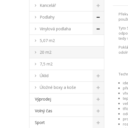
Kancelář
Překv
Podlahy
použit
Tyto 
Vinylová podlaha
odpor
tedy 
5,07 m2
Poklá
20 m2
odoln
7,5 m2
Techn
Úklid
ide
Úložné boxy a koše
př
vh
te
Výprodej
ve
tř
Volný čas
odo
pr
Sport
ro