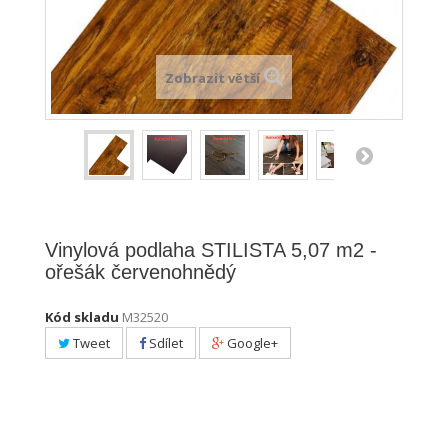
Zobrazit větší
Vinylová podlaha STILISTA 5,07 m2 -
ořešák červenohnědý
Kód skladu
M32520
Tweet
Sdílet
Google+