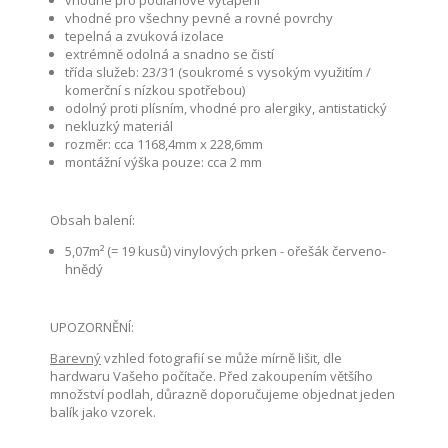
vhodné pro podlahové vytápění
vhodné pro všechny pevné a rovné povrchy
tepelná a zvuková izolace
extrémně odolná a snadno se čistí
třída služeb: 23/31 (soukromé s vysokým využitím /
komerční s nízkou spotřebou)
odolný proti plísním, vhodné pro alergiky, antistatický
nekluzký materiál
rozměr: cca 1168,4mm x 228,6mm
montážní výška pouze: cca 2 mm
Obsah balení:
5,07m² (= 19 kusů) vinylových prken - ořešák červeno-
hnědý
UPOZORNĚNÍ:
Barevný
vzhled fotografií se může mírně lišit, dle
hardwaru Vašeho počítače. Před zakoupením většího
množství podlah, důrazně doporučujeme objednat jeden
balík jako vzorek.