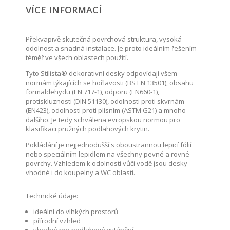
VÍCE INFORMACÍ
Překvapivě skutečná povrchová struktura, vysoká
odolnost a snadná instalace. Je proto ideálním řešením
téměř ve všech oblastech použití.
Tyto Stilista® dekorativní desky odpovídají všem
normám týkajících se hořlavosti (BS EN 13501), obsahu
formaldehydu (EN 717-1), odporu (EN660-1),
protiskluznosti (DIN 51130), odolnosti proti skvrnám
(EN423), odolnosti proti plísním (ASTM G21) a mnoho
dalšího. Je tedy schválena evropskou normou pro
klasifikaci pružných podlahových krytin.
Pokládání je nejjednodušší s oboustrannou lepicí fólií
nebo speciálním lepidlem na všechny pevné a rovné
povrchy. Vzhledem k odolnosti vůči vodě jsou desky
vhodné i do koupelny a WC oblasti.
Technické údaje:
ideální do vlhkých prostorů
přírodní
vzhled