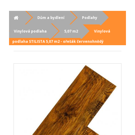
Dům a bydlení
Podlahy
Vinylová podlaha
5,07 m2
Vinylová
podlaha STILISTA 5,07 m2 - ořešák červenohnědý