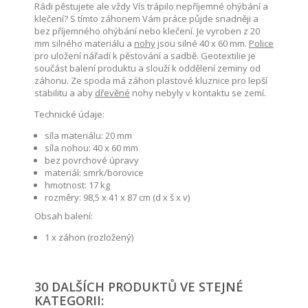
Rádi pěstujete ale vždy Vís trápilo nepříjemné ohýbání a
klečení? S tímto záhonem Vám práce půjde snadněji a
bez příjemného ohýbání nebo klečení. Je vyroben z 20
mm silného materiálu a
nohy
jsou silné 40 x 60 mm.
Police
pro uložení nářadí k pěstování a sadbě. Geotextilie je
součást balení produktu a slouží k oddělení zeminy od
záhonu. Ze spoda má záhon plastové kluznice pro lepší
stabilitu a aby
dřevěné
nohy nebyly v kontaktu se zemí.
Technické údaje:
síla materiálu: 20 mm
síla nohou: 40 x 60 mm
bez povrchové úpravy
materiál: smrk/borovice
hmotnost: 17 kg
rozměry: 98,5 x 41 x 87 cm (d x š x v)
Obsah balení:
1 x záhon (rozložený)
30 DALŠÍCH PRODUKTŮ VE STEJNÉ
KATEGORII: