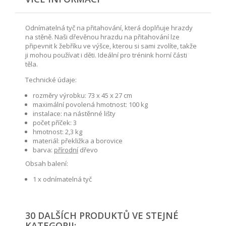
Odnímatelná tyč na přitahování, která doplňuje hrazdy
na stěně. Naši dřevěnou hrazdu na přitahování lze
připevnit k žebříku ve výšce, kterou si sami zvolíte, takže
ji mohou používat i děti. Ideální pro trénink horní části
těla.
Technické údaje:
rozměry výrobku: 73 x 45 x 27 cm
maximální povolená hmotnost: 100 kg
instalace: na nástěnné lišty
počet příček: 3
hmotnost: 2,3 kg
materiál: překližka a borovice
barva:
přírodní
dřevo
Obsah balení:
1 x odnímatelná tyč
30 DALŠÍCH PRODUKTŮ VE STEJNÉ
KATEGORII: