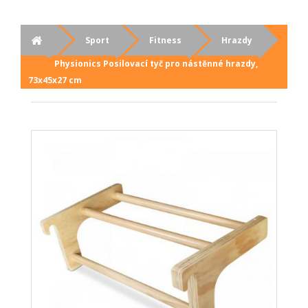
Sport
Fitness
Hrazdy
Physionics Posilovací tyč pro nástěnné hrazdy,
73x45x27 cm