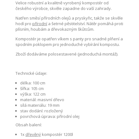
Velice robustní a kvalitně vyrobený kompostér od
českého výrobce, skvěle zapadne do vaší zahrady.
Natřen směsí přírodních olejů a pryskyřic, takže se skvěle
hodí pro
přírodní
a šetrné pěstitelství. Nátěr pomáhá proti
plísním, houbám a dřevokazným škůtcům.
Kompostér je opatřen víkem s panty pro snadné plňení a
spodním poklopem pro jednoduché vybírání kompostu.
Zboží dodáváme polosestavené (jednoduchá montáž).
Technické údaje:
délka: 100 cm
šířka: 105 cm
výška: 122 cm
materiál: masivní dřevo
sílá materiálu: 19 mm
stav dodání: rozložený
povrchová úprava: přírodní olej
Obsah balení:
1x
dřevěný
kompostér 1200l