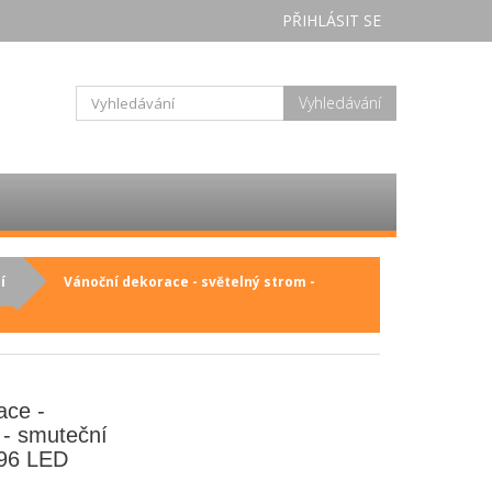
PŘIHLÁSIT SE
Vyhledávání
í
Vánoční dekorace - světelný strom -
ace -
 - smuteční
 96 LED