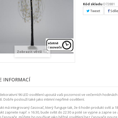
Kód skladu
D72881
Tweet
Sdíle
Zobrazit větší
E INFORMACÍ
dekorativní 96 LED osvětlení upoutá vaši pozornost ve večerních hodinách i
tí. Dobře poslouží také jako intimní nepřímé osvětlení.
kt má integrovaný časovač, který funguje tak, že 6 hodin produkt svítí a 
kt zapnete např. v 16:30, bude svítit do 22:30 a poté se vypne a zapne se 
i časovače, můžete ho používat jako běžné osvětlení bez časovače pouze 