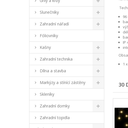
Grily a krby
Techn
Slunečníky
96
bar
Zahradní nářadí
výš
dé
Fóliovníky
ba
IP 
Kašny
in
Obsa
Zahradní technika
1 x
Dílna a stavba
Markýzy a stínící zástěny
30 
Skleníky
Zahradní domky
Zahradní topidla