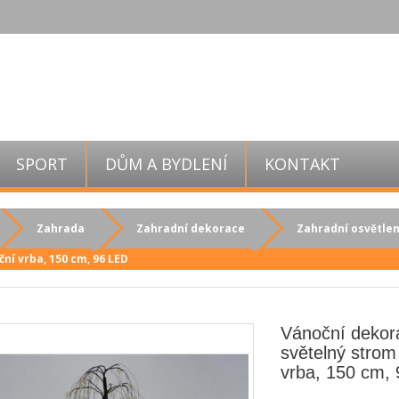
SPORT
DŮM A BYDLENÍ
KONTAKT
Zahrada
Zahradní dekorace
Zahradní osvětlen
ní vrba, 150 cm, 96 LED
Vánoční dekor
světelný strom
vrba, 150 cm,