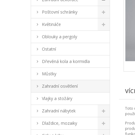
Poštovní schránky
Květináče
Oblouky a pergoly
Ostatní
Dřevěná kola a kormidla
Můstky
Zahradní osvětlení
VÍC
Vlajky a stožáry
Toto 
Zahradní nábytek
použi
Dlaždice, mozaiky
Produ
produ
funkc