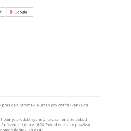
t
Google+
 přes den. Stromek je určen pro vnitřní i
venkovní
18 hodin je produkt vypnutý, to znamená, že pokud
až následující den v 16:30. Pokud nechcete používat
pomocí tlačítek ON a OFF.