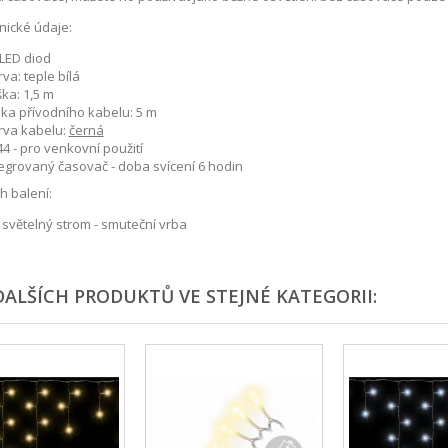
ické údaje:
 LED diod
va: teple bílá
ka: 1,5 m
lka přívodního kabelu: 5 m
rva kabelu:
černá
44 - pro venkovní použití
tegrovaný časovač - doba svícení 6 hodin
h balení:
 světelný strom - smuteční vrba
DALŠÍCH PRODUKTŮ VE STEJNÉ KATEGORII: