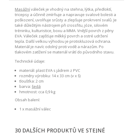
Masážní
váleček je vhodný na stehna, lýtka, předloktí,
tricepsy a účinně zmírňuje a napravuje svalové bolesti a
poškození, uvolňuje srůsty a zlepšuje prokrvení svalů. Je
také důležitým nástrojem při crossfitu, józe, silovém
tréninku, kulturistice, boxu a MMA. Vnější povrch z pěny
EVA. Váleček zajišťuje měkký povrch a ostré udržení
tepla. Další velkou výhodou je protiskluzová ochrana.
Materiál je navíc odolný proti vodě a nárazům. Po
tlakovém zatížení se materiál vrátí do původního stavu.
Technické údaje:
materiál: plast EVA s jádrem z PVC
rozměry výrobku: 14 x 33 cm (v x š)
tloušťka: 2 cm
barva:
šedá
hmotnost: cca 0,9 kg
Obsah balení:
1 x masážní válec
30 DALŠÍCH PRODUKTŮ VE STEJNÉ