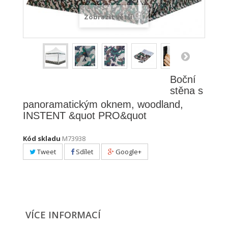
Zobrazit větší
Boční
stěna s
panoramatickým oknem, woodland,
INSTENT &quot PRO&quot
Kód skladu
M73938
Tweet
Sdílet
Google+
VÍCE INFORMACÍ