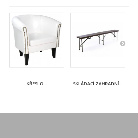
KŘESLO...
SKLÁDACÍ ZAHRADNÍ...
D