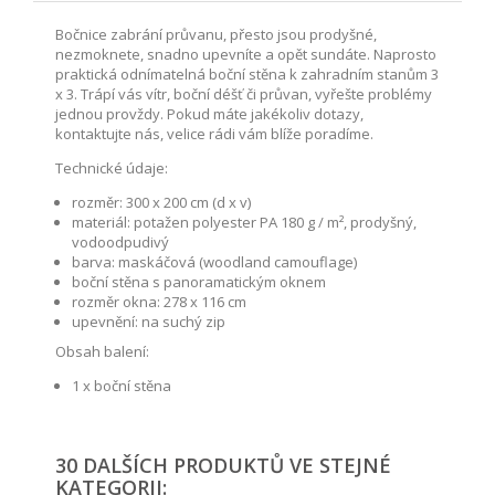
Bočnice zabrání průvanu, přesto jsou prodyšné,
nezmoknete, snadno upevníte a opět sundáte. Naprosto
praktická odnímatelná boční stěna k zahradním stanům 3
x 3. Trápí vás vítr, boční déšť či průvan, vyřešte problémy
jednou provždy. Pokud máte jakékoliv dotazy,
kontaktujte nás, velice rádi vám blíže poradíme.
Technické údaje:
rozměr: 300 x 200 cm (d x v)
materiál: potažen polyester PA 180 g / m², prodyšný,
vodoodpudivý
barva: maskáčová (woodland camouflage)
boční stěna s panoramatickým oknem
rozměr okna: 278 x 116 cm
upevnění: na suchý zip
Obsah balení:
1 x boční stěna
30 DALŠÍCH PRODUKTŮ VE STEJNÉ
KATEGORII: