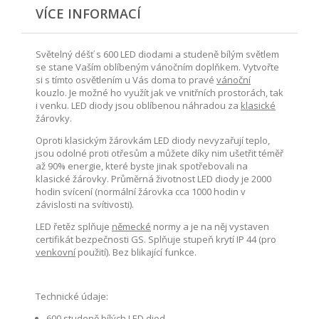
VÍCE INFORMACÍ
Světelný déšť s 600 LED diodami a studeně bílým světlem
se stane Vaším oblíbeným vánočním doplňkem. Vytvořte
si s tímto osvětlením u Vás doma to pravé
vánoční
kouzlo. Je možné ho využít jak ve vnitřních prostorách, tak
i venku. LED diody jsou oblíbenou náhradou za
klasické
žárovky.
Oproti klasickým žárovkám LED diody nevyzařují teplo,
jsou odolné proti otřesům a můžete díky nim ušetřit téměř
až 90% energie, které byste jinak spotřebovali na
klasické žárovky. Průměrná životnost LED diody je 2000
hodin svícení (normální žárovka cca 1000 hodin v
závislosti na svítivosti).
LED řetěz splňuje
německé
normy a je na něj vystaven
certifikát bezpečnosti GS. Splňuje stupeň krytí IP 44 (pro
venkovní
použití). Bez blikající funkce.
Technické údaje:
600 studeně bílých LED diod