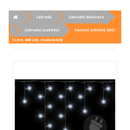
Zahrada
Zahradní dekorace
Zahradní osvětlení
Vánoční světelný déšť -
11,9 m, 600 LED, studeně bílý