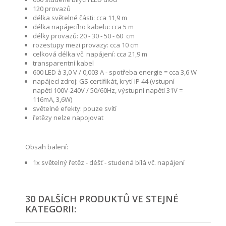
120 provazů
délka světelné části: cca 11,9 m
délka napájecího kabelu: cca 5 m
délky provazů: 20 - 30 - 50 - 60 cm
rozestupy mezi provazy: cca 10 cm
celková délka vč. napájení: cca 21,9 m
transparentní kabel
600 LED à 3,0 V / 0,003 A - spotřeba energie = cca 3,6 W
napájecí zdroj: GS certifikát, krytí IP 44 (vstupní
napětí 100V-240V / 50/60Hz, výstupní napětí 31V =
116mA, 3,6W)
světelné efekty: pouze svítí
řetězy nelze napojovat
Obsah balení:
1x světelný řetěz - déšť - studená bílá vč. napájení
30 DALŠÍCH PRODUKTŮ VE STEJNÉ
KATEGORII: