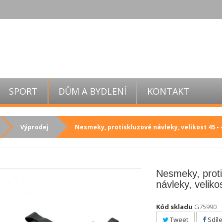
SPORT
DŮM A BYDLENÍ
KONTAKT
Výprodej
Nesmeky, protiskluzové návleky, velikost 45 - 
Nesmeky, prot
návleky, veliko
Kód skladu
G75990
Tweet
Sdíle