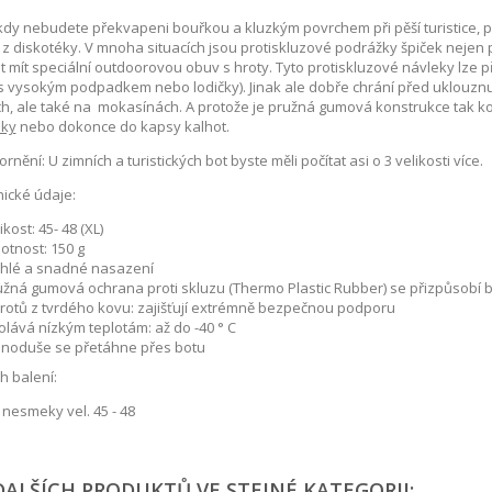
kdy nebudete překvapeni bouřkou a kluzkým povrchem při pěší turistice, p
 z diskotéky. V mnoha situacích jsou protiskluzové podrážky špiček nejen 
 mít speciální outdoorovou obuv s hroty. Tyto protiskluzové návleky lze
s vysokým podpadkem nebo lodičky). Jinak ale dobře chrání před uklouznu
h, ale také na mokasínách. A protože je pružná gumová konstrukce tak kom
lky
nebo dokonce do kapsy kalhot.
rnění: U zimních a turistických bot byste měli počítat asi o 3 velikosti více.
ické údaje:
ikost: 45- 48 (XL)
otnost: 150 g
chlé a snadné nasazení
užná gumová ochrana proti skluzu (Thermo Plastic Rubber) se přizpůsobí 
hrotů z tvrdého kovu: zajišťují extrémně bezpečnou podporu
lává nízkým teplotám: až do -40 ° C
dnoduše se přetáhne přes botu
 balení:
 nesmeky vel. 45 - 48
DALŠÍCH PRODUKTŮ VE STEJNÉ KATEGORII: