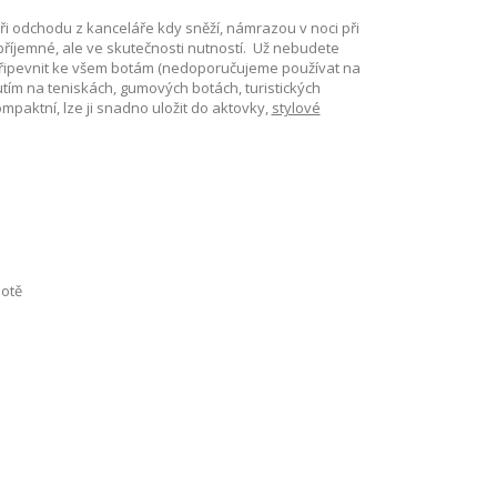
ři odchodu z kanceláře kdy sněží, námrazou v noci při
příjemné, ale ve skutečnosti nutností. Už nebudete
 připevnit ke všem botám (nedoporučujeme používat na
tím na teniskách, gumových botách, turistických
paktní, lze ji snadno uložit do aktovky,
stylové
botě