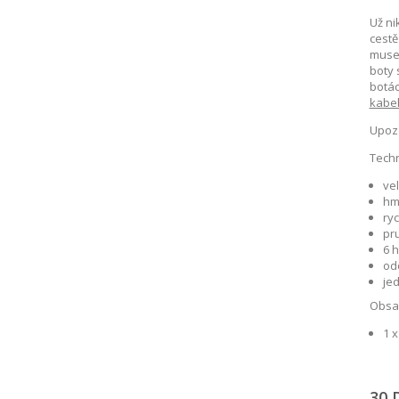
Už ni
cestě
muset
boty 
botác
kabe
Upozo
Techn
vel
hm
ry
pr
6 
odo
je
Obsah
1 x
30 