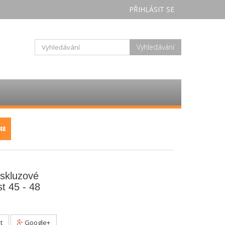
PŘIHLÁSIT SE
Vyhledávání
48
iskluzové
st 45 - 48
t
Google+