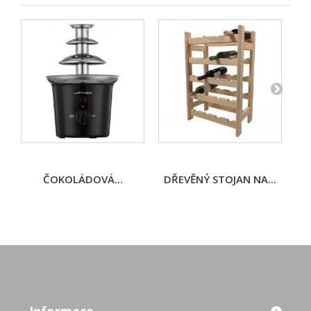
ČOKOLÁDOVÁ...
DŘEVĚNÝ STOJAN NA...
D