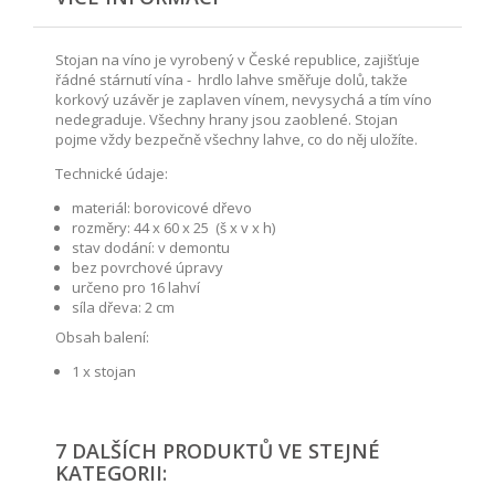
Stojan na víno je vyrobený v České republice, zajišťuje
řádné stárnutí vína - hrdlo lahve směřuje dolů, takže
korkový uzávěr je zaplaven vínem, nevysychá a tím víno
nedegraduje. Všechny hrany jsou zaoblené. Stojan
pojme vždy bezpečně všechny lahve, co do něj uložíte.
Technické údaje:
materiál: borovicové dřevo
rozměry: 44 x 60 x 25 (š x v x h)
stav dodání: v demontu
bez povrchové úpravy
určeno pro 16 lahví
síla dřeva: 2 cm
Obsah balení:
1 x stojan
7 DALŠÍCH PRODUKTŮ VE STEJNÉ
KATEGORII: