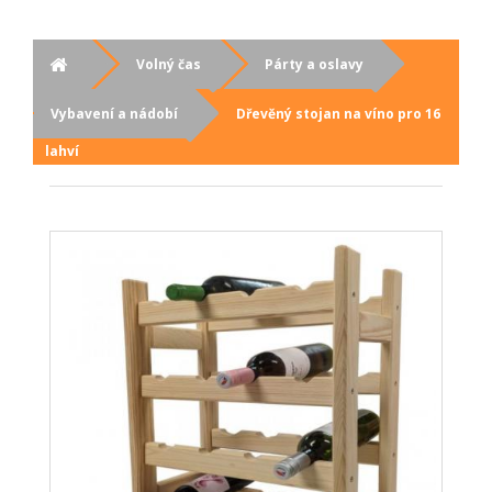
Volný čas
Párty a oslavy
Vybavení a nádobí
Dřevěný stojan na víno pro 16
lahví