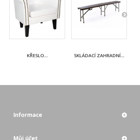
KŘESLO...
SKLÁDACÍ ZAHRADNÍ...
D
Informace
Můj účet