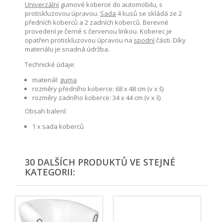
Univerzální
gumové koberce do automobilu, s
protiskluzovou úpravou.
Sada
4 kusů se skládá ze 2
předních koberců a 2 zadních koberců. Berevné
provedení je černé s červenou linkou. Koberec je
opatřen protiskluzovou úpravou na
spodní
části. Díky
materiálu je snadná údržba.
Technické údaje:
materiál:
guma
rozměry předního koberce: 68 x 48 cm (v x š)
rozměry zadního koberce: 34 x 44 cm (v x š)
Obsah balení:
1 x sada koberců
30 DALŠÍCH PRODUKTŮ VE STEJNÉ
KATEGORII: