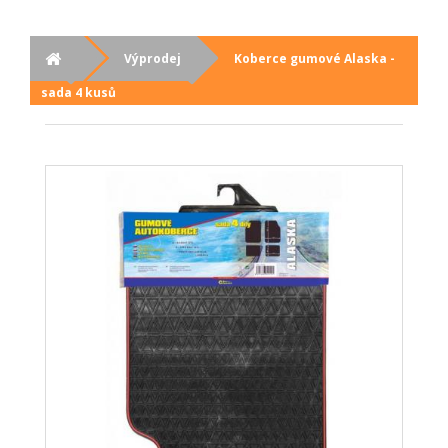
Výprodej
Koberce gumové Alaska -
sada 4 kusů