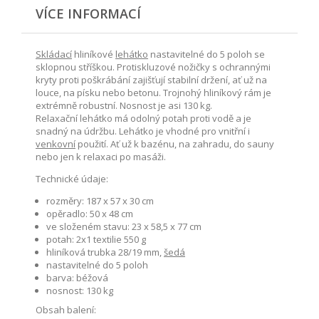
VÍCE INFORMACÍ
Skládací
hliníkové
lehátko
nastavitelné do 5 poloh se
sklopnou stříškou. Protiskluzové nožičky s ochrannými
kryty proti poškrábání zajišťují stabilní držení, ať už na
louce, na písku nebo betonu. Trojnohý hliníkový rám je
extrémně robustní. Nosnost je asi 130 kg.
Relaxační lehátko má odolný potah proti vodě a je
snadný na údržbu. Lehátko je vhodné pro vnitřní i
venkovní
použití. Ať už k bazénu, na zahradu, do sauny
nebo jen k relaxaci po masáži.
Technické údaje:
rozměry: 187 x 57 x 30 cm
opěradlo: 50 x 48 cm
ve složeném stavu: 23 x 58,5 x 77 cm
potah: 2x1 textilie 550 g
hliníková trubka 28/19 mm,
šedá
nastavitelné do 5 poloh
barva: béžová
nosnost: 130 kg
Obsah balení: