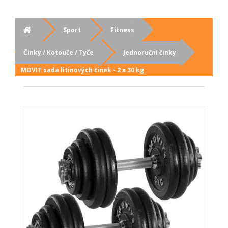
Sport
Fitness
Činky / Kotouče / Tyče
Jednoruční činky
MOVIT sada litinových činek - 2 x 30 kg