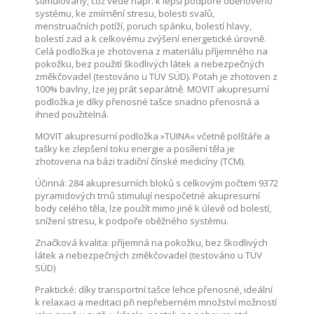
stimulovány, což vede např. k lepší podpoře oběhového
systému, ke zmírnění stresu, bolesti svalů,
menstruačních potíží, poruch spánku, bolestí hlavy,
bolestí zad a k celkovému zvýšení energetické úrovně.
Celá podložka je zhotovena z materiálu příjemného na
pokožku, bez použití škodlivých látek a nebezpečných
změkčovadel (testováno u TÜV SÜD). Potah je zhotoven z
100% bavlny, lze jej prát separátně. MOVIT akupresurní
podložka je díky přenosné tašce snadno přenosná a
ihned použitelná.
MOVIT akupresurní podložka »TUINA« včetně polštáře a
tašky ke zlepšení toku energie a posílení těla je
zhotovena na bázi tradiční čínské medicíny (TCM).
Účinná: 284 akupresurních bloků s celkovým počtem 9372
pyramidových trnů stimulují nespočetné akupresurní
body celého těla, lze použít mimo jiné k úlevě od bolestí,
snížení stresu, k podpoře oběžného systému.
Značková kvalita: příjemná na pokožku, bez škodlivých
látek a nebezpečných změkčovadel (testováno u TÜV
SÜD)
Praktické: díky transportní tašce lehce přenosné, ideální
k relaxaci a meditaci při nepřeberném množství možností