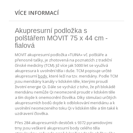
VÍCE INFORMACÍ
Akupresurní podložka s
polštářem MOVIT 75 x 44 cm -
fialová
MOVIT akupresurní podložka »TUINA« vč. polštáře a
přenosné tašky, je zhotovená na poznatcích z tradiční
čínské medicíny (TCM). Již více jak 5000 let se využívá
akupresura k uvolnění těla i duše. TCM popisuje určité
akupresurní
body
, které leží na tzv. meridiány. Podle TCM
jsou meridiány kanály v lidském těle, kterými proudí
životní energie Qi. Dále se vychází z toho, že při blokádě
meridiánu nemůže Qi neomezeně proudit v lidském těle
a tím dojde k onemocnění člověka. Díky stimulaci určitých
akupresurních bodů dojde k odblokování meridiánu a k
uvolnění neomezeného toku Qi v lidském těle a tím také k
uzdravení člověka.
Přes 284 akupresurních destiček s 9372 pyramidovými
trny jsou veškeré akupresurní body celého těla