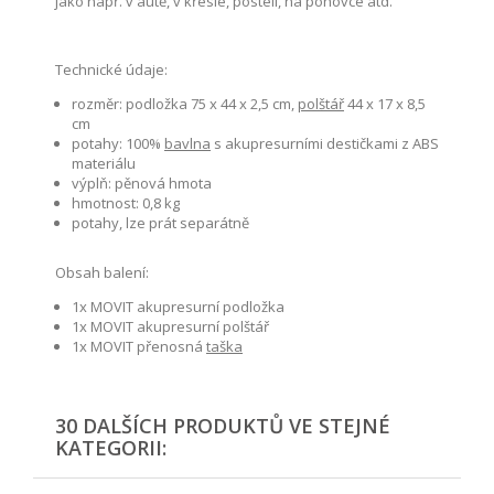
jako např. v autě, v křesle, posteli, na pohovce atd.
Technické údaje:
rozměr: podložka 75 x 44 x 2,5 cm,
polštář
44 x 17 x 8,5
cm
potahy: 100%
bavlna
s akupresurními destičkami z ABS
materiálu
výplň: pěnová hmota
hmotnost: 0,8 kg
potahy, lze prát separátně
Obsah balení:
1x MOVIT akupresurní podložka
1x MOVIT akupresurní polštář
1x MOVIT přenosná
taška
30 DALŠÍCH PRODUKTŮ VE STEJNÉ
KATEGORII: