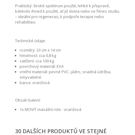
Praktický: široké spektrum použití, lehké k přepravě,
kdekoliv ihned k použití, ať již doma nebo ve fitnes studiu
– ideální pro regeneraci, k podpoře terapie nebo
rehabilitaci.
Technické údaje:
rozměry: 33 cm x 14 cm
hmotnost: cca 0,8 kg
zatížení: cca 100 kg
povrchový materiál: EVA
vnitřní materiál: pevné PVC- jádro, snadná údržba,
omyvatelné
barva: oranžová
Obsah balení:
1x MOVIT masážní role - oranžová
30 DALŠÍCH PRODUKTŮ VE STEJNÉ