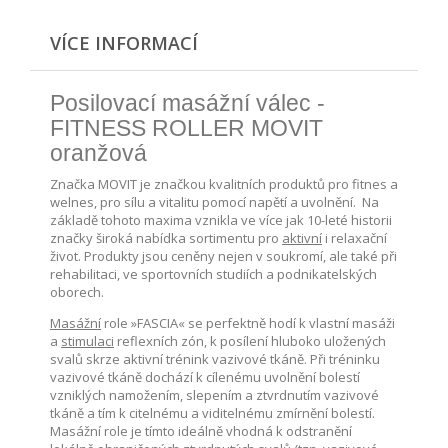
VÍCE INFORMACÍ
Posilovací masážní válec -
FITNESS ROLLER MOVIT
oranžová
Značka MOVIT je značkou kvalitních produktů pro fitnes a
welnes, pro sílu a vitalitu pomocí napětí a uvolnění. Na
základě tohoto maxima vznikla ve více jak 10-leté historii
značky široká nabídka sortimentu pro
aktivní
i relaxační
život. Produkty jsou ceněny nejen v soukromí, ale také při
rehabilitaci, ve sportovních studiích a podnikatelských
oborech.
Masážní
role »FASCIA« se perfektně hodí k vlastní masáži
a
stimulaci
reflexních zón, k posílení hluboko uložených
svalů skrze aktivní trénink vazivové tkáně. Při tréninku
vazivové tkáně dochází k cílenému uvolnění bolestí
vzniklých namožením, slepením a ztvrdnutím vazivové
tkáně a tím k citelnému a viditelnému zmírnění bolestí.
Masážní role je tímto ideálně vhodná k odstranění