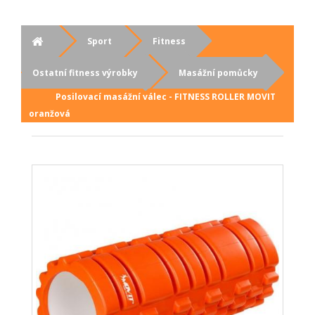
Sport
Fitness
Ostatní fitness výrobky
Masážní pomůcky
Posilovací masážní válec - FITNESS ROLLER MOVIT
oranžová