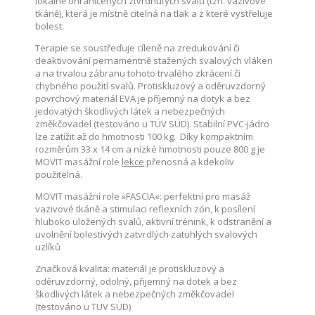
lokálně ohraničených ztvrdnutých svalů (tzn. vazivové
tkáně), která je místně citelná na tlak a z které vystřeluje
bolest.
Terapie se soustřeďuje cíleně na zredukování či
deaktivování pernamentně stažených svalových vláken
a na trvalou zábranu tohoto trvalého zkrácení či
chybného použití svalů. Protiskluzový a oděruvzdorný
povrchový materiál EVA je příjemný na dotyk a bez
jedovatých škodlivých látek a nebezpečných
změkčovadel (testováno u TÜV SÜD). Stabilní PVC-jádro
lze zatížit až do hmotnosti 100 kg. Díky kompaktním
rozměrům 33 x 14 cm a nízké hmotnosti pouze 800 g je
MOVIT masážní role
lekce
přenosná a kdekoliv
použitelná.
MOVIT masážní role »FASCIA«: perfektní pro masáž
vazivové tkáně a stimulaci reflexních zón, k posílení
hluboko uložených svalů, aktivní trénink, k odstranění a
uvolnění bolestivých zatvrdlých zatuhlých svalových
uzlíků
Značková kvalita: materiál je protiskluzový a
oděruvzdorný, odolný, přijemný na dotek a bez
škodlivých látek a nebezpečných změkčovadel
(testováno u TÜV SÜD)