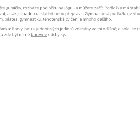
te gumičky, rozbalte podložku na jógu - a můžete začít. Podložka má stabiln
vat, a tak ji snadno uskladnit nebo přepravit. Gymnastická podložka je vhod
, pilates, gymnastiku, těhotenská cvičení a mnoho dalšího.
mka: Barvy jsou u jednotlivých jedinců vnímány velmi odlišně; displej se ta
u zde být mírné
barevné
odchylky.
ické údaje:
eriál: vysoce kvalitní TPE pěna (termoplastické elastomery) hypoalergenní
měry: 190 x 60 x 0,6 cm (d x š x t)
rva:
červená
yvatelný povrch
trné k pokožce
otiskluzový povrch
trné ke kloubům
továno na škodlivé látky
 balení:
x podložka vč. upínacích popruhů
DALŠÍCH PRODUKTŮ VE STEJNÉ KATEGORII: