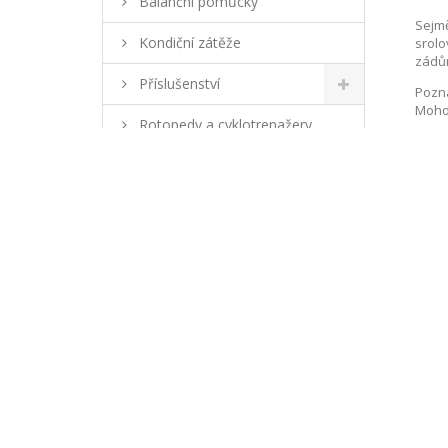
Balanční pomůcky
Sejmě
Kondiční zátěže
srolo
zádům
Příslušenství
Pozná
Moho
Rotopedy a cyklotrenažery
Techn
Ellipticaly
mat
roz
Camping, turistika
ba
om
še
Vodní sporty
pr
še
Míčové hry
tes
Obsah
Trampolíny
1 
Box
30 
INFORMACE