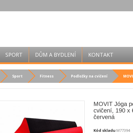
SPORT
DŮM A BYDLENÍ
KONTAKT
Sport
Fitness
Podložky na cvičení
MOVIT
MOVIT Jóga p
cvičení, 190 x
červená
Kód skladu
M77394